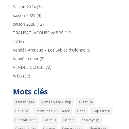
Saison 2024
(3)
saison 2025
(4)
saison 2026
(12)
TRANSAT JACQUES VABRE
(12)
TV
(3)
Vendée Arctique – Les Sables d'Olonne
(5)
Vendée coeur
(3)
VENDÉE GLOBE
(72)
WEB
(37)
Mots clés
accastillage
Armen Race Uship
aventure
Belle-Ile
Bermudes 1000 Race
Caen
Cap Lizard
Class40 Setin
Code 0
Code 5
convoyage
Cornouailles
Course
Douarnenez
démâtage