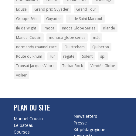
Ecluse
Grand prix Guyader
Grand Tour
Groupe Sétin
Guyader
Ile de Saint Marcouf
Ile de Wight
Imoca
Imoca Globe Series
Irlande
Manuel Cousin
monaco globe series
mât
normandy channel race
Ouistreham
Quiberon
Route du Rhum
run
régate
Solent
spi
Transat Jacques Vabre
Tuskar Rock
Vendée Globe
voilier
PLAN DU SITE
Newsletters
Manuel Cousin
Presse
Le bateau
Kit pédagogique
Courses