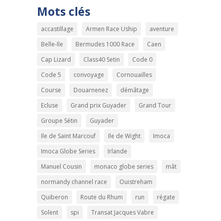
Mots clés
accastillage
Armen Race Uship
aventure
Belle-Ile
Bermudes 1000 Race
Caen
Cap Lizard
Class40 Setin
Code 0
Code 5
convoyage
Cornouailles
Course
Douarnenez
démâtage
Ecluse
Grand prix Guyader
Grand Tour
Groupe Sétin
Guyader
Ile de Saint Marcouf
Ile de Wight
Imoca
Imoca Globe Series
Irlande
Manuel Cousin
monaco globe series
mât
normandy channel race
Ouistreham
Quiberon
Route du Rhum
run
régate
Solent
spi
Transat Jacques Vabre