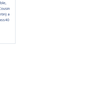
ble,
Cousin
tin) a
lass40