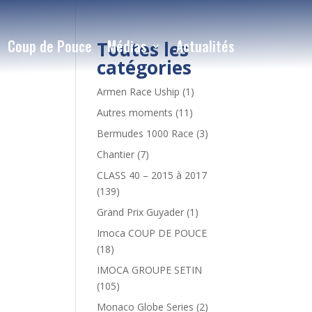
Coup de Pouce
Médias
Actualités
Toutes les
catégories
Armen Race Uship
(1)
Autres moments
(11)
Bermudes 1000 Race
(3)
Chantier
(7)
CLASS 40 – 2015 à 2017
(139)
Grand Prix Guyader
(1)
Imoca COUP DE POUCE
(18)
IMOCA GROUPE SETIN
(105)
Monaco Globe Series
(2)