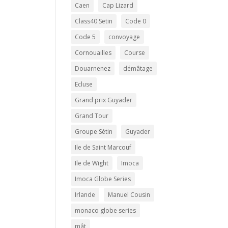
Caen
Cap Lizard
Class40 Setin
Code 0
Code 5
convoyage
Cornouailles
Course
Douarnenez
démâtage
Ecluse
Grand prix Guyader
Grand Tour
Groupe Sétin
Guyader
Ile de Saint Marcouf
Ile de Wight
Imoca
Imoca Globe Series
Irlande
Manuel Cousin
monaco globe series
mât