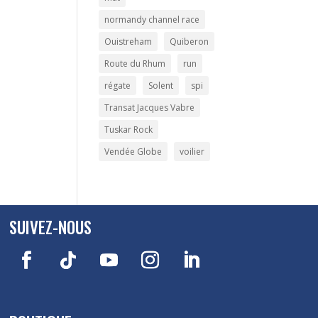
normandy channel race
Ouistreham
Quiberon
Route du Rhum
run
régate
Solent
spi
Transat Jacques Vabre
Tuskar Rock
Vendée Globe
voilier
SUIVEZ-NOUS