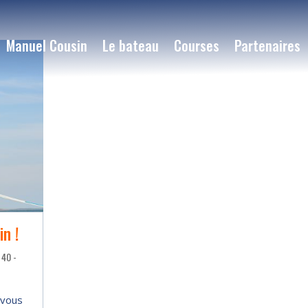
Manuel Cousin
Le bateau
Courses
Partenaires
n !
 40 -
-vous