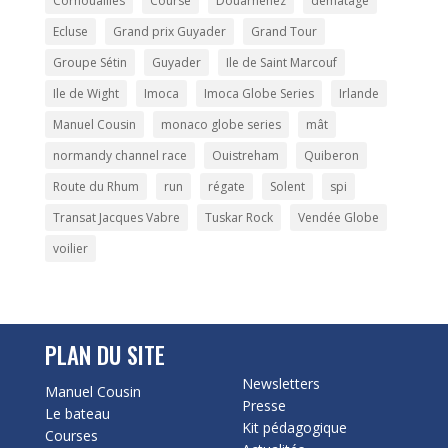
Cornouailles
Course
Douarnenez
démâtage
Ecluse
Grand prix Guyader
Grand Tour
Groupe Sétin
Guyader
Ile de Saint Marcouf
Ile de Wight
Imoca
Imoca Globe Series
Irlande
Manuel Cousin
monaco globe series
mât
normandy channel race
Ouistreham
Quiberon
Route du Rhum
run
régate
Solent
spi
Transat Jacques Vabre
Tuskar Rock
Vendée Globe
voilier
PLAN DU SITE
Newsletters
Manuel Cousin
Presse
Le bateau
Kit pédagogique
Courses