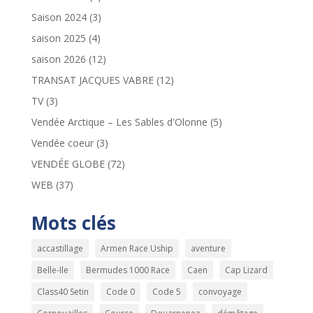
Saison 2024
(3)
saison 2025
(4)
saison 2026
(12)
TRANSAT JACQUES VABRE
(12)
TV
(3)
Vendée Arctique – Les Sables d'Olonne
(5)
Vendée coeur
(3)
VENDÉE GLOBE
(72)
WEB
(37)
Mots clés
accastillage
Armen Race Uship
aventure
Belle-Ile
Bermudes 1000 Race
Caen
Cap Lizard
Class40 Setin
Code 0
Code 5
convoyage