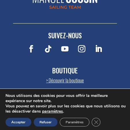
SUIVEZ-NOUS
BOUTIQUE
>
Découvrir la boutique
Nous utilisons des cookies pour vous offrir la meilleure
expérience sur notre site.
Vous pouvez en savoir plus sur les cookies que nous utilisons ou
les désactiver dans
paramètres
.
Réalisé par
OASIS Projet
Fermer la bannièr
Accepter
Refuser
Paramètres
Mentions légales
|
Plan du site