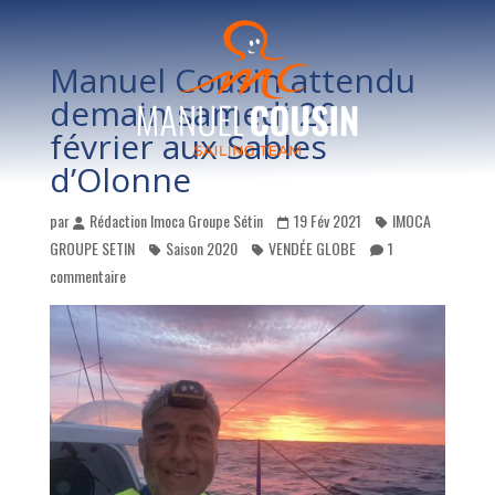
Manuel Cousin attendu
demain samedi 20
février aux Sables
d’Olonne
par
Rédaction Imoca Groupe Sétin
19 Fév 2021
IMOCA
GROUPE SETIN
Saison 2020
VENDÉE GLOBE
1
commentaire