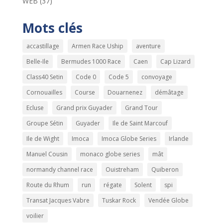
WEB
(37)
Mots clés
accastillage
Armen Race Uship
aventure
Belle-Ile
Bermudes 1000 Race
Caen
Cap Lizard
Class40 Setin
Code 0
Code 5
convoyage
Cornouailles
Course
Douarnenez
démâtage
Ecluse
Grand prix Guyader
Grand Tour
Groupe Sétin
Guyader
Ile de Saint Marcouf
Ile de Wight
Imoca
Imoca Globe Series
Irlande
Manuel Cousin
monaco globe series
mât
normandy channel race
Ouistreham
Quiberon
Route du Rhum
run
régate
Solent
spi
Transat Jacques Vabre
Tuskar Rock
Vendée Globe
voilier