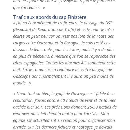
derniers jours de course. J’essaye de refaire le film de ce
que j’ai réalisé.
»
Trafic aux abords du cap Finistère
«
J’ai eu énormément de trafic entre le passage du DST
(Dispositif de Séparation de Trafic) et cette nuit. Je m’en
écarte un petit peu car on n’est pas loin de la route des
cargos entre Ouessant et la Corogne. Je suis resté en-
dessous de leur route pour les éviter, mais il y a de plus
en plus de pêcheurs, à mesure que l’on se rapproche des
côtes espagnoles. Toutes les alarmes AIS sonnaient cette
nuit. Là, je commence à rejoindre le centre du golfe de
Gascogne donc normalement il y aura un peu moins de
monde.
»
«
Sinon tout va bien, le golfe de Gascogne est fidèle à sa
réputation. J’avais encore 40 nœuds de vent et de la mer
hachée hier soir. Les prévisions donnent 25-30 nœuds de
vent avec du soleil demain matin pour l’arrivée. Mon
équipe est actuellement en réunion pour organiser mon
arrivée. Sur les derniers fichiers et routages, je devrais