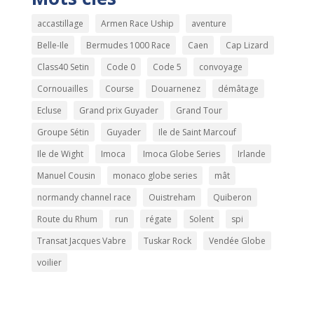
accastillage
Armen Race Uship
aventure
Belle-Ile
Bermudes 1000 Race
Caen
Cap Lizard
Class40 Setin
Code 0
Code 5
convoyage
Cornouailles
Course
Douarnenez
démâtage
Ecluse
Grand prix Guyader
Grand Tour
Groupe Sétin
Guyader
Ile de Saint Marcouf
Ile de Wight
Imoca
Imoca Globe Series
Irlande
Manuel Cousin
monaco globe series
mât
normandy channel race
Ouistreham
Quiberon
Route du Rhum
run
régate
Solent
spi
Transat Jacques Vabre
Tuskar Rock
Vendée Globe
voilier