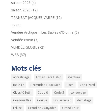
saison 2025
(4)
saison 2026
(12)
TRANSAT JACQUES VABRE
(12)
TV
(3)
Vendée Arctique – Les Sables d'Olonne
(5)
Vendée coeur
(3)
VENDÉE GLOBE
(72)
WEB
(37)
Mots clés
accastillage
Armen Race Uship
aventure
Belle-Ile
Bermudes 1000 Race
Caen
Cap Lizard
Class40 Setin
Code 0
Code 5
convoyage
Cornouailles
Course
Douarnenez
démâtage
Ecluse
Grand prix Guyader
Grand Tour