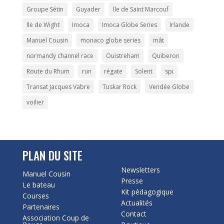
Groupe Sétin
Guyader
Ile de Saint Marcouf
Ile de Wight
Imoca
Imoca Globe Series
Irlande
Manuel Cousin
monaco globe series
mât
normandy channel race
Ouistreham
Quiberon
Route du Rhum
run
régate
Solent
spi
Transat Jacques Vabre
Tuskar Rock
Vendée Globe
voilier
PLAN DU SITE
Newsletters
Manuel Cousin
Presse
Le bateau
Kit pédagogique
Courses
Actualités
Partenaires
Contact
Association Coup de