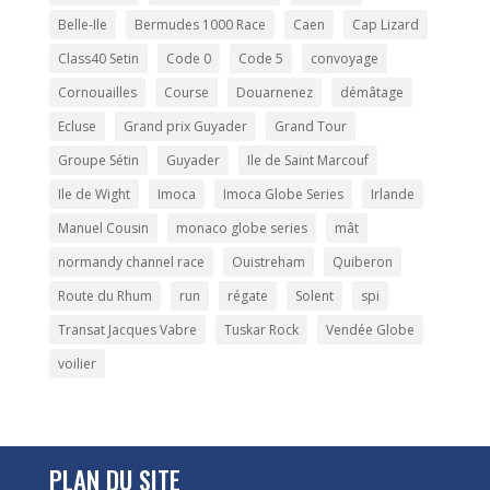
Belle-Ile
Bermudes 1000 Race
Caen
Cap Lizard
Class40 Setin
Code 0
Code 5
convoyage
Cornouailles
Course
Douarnenez
démâtage
Ecluse
Grand prix Guyader
Grand Tour
Groupe Sétin
Guyader
Ile de Saint Marcouf
Ile de Wight
Imoca
Imoca Globe Series
Irlande
Manuel Cousin
monaco globe series
mât
normandy channel race
Ouistreham
Quiberon
Route du Rhum
run
régate
Solent
spi
Transat Jacques Vabre
Tuskar Rock
Vendée Globe
voilier
PLAN DU SITE