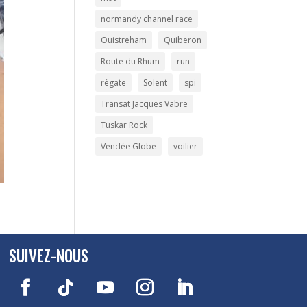
normandy channel race
Ouistreham
Quiberon
Route du Rhum
run
régate
Solent
spi
Transat Jacques Vabre
Tuskar Rock
Vendée Globe
voilier
SUIVEZ-NOUS