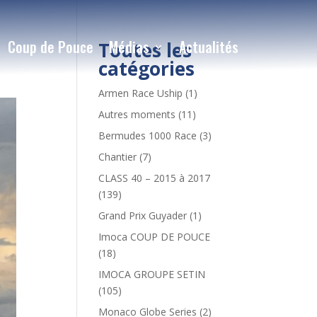
Coup de Pouce
Médias
Actualités
Toutes les
catégories
Armen Race Uship
(1)
Autres moments
(11)
Bermudes 1000 Race
(3)
Chantier
(7)
CLASS 40 – 2015 à 2017
(139)
Grand Prix Guyader
(1)
Imoca COUP DE POUCE
(18)
IMOCA GROUPE SETIN
(105)
Monaco Globe Series
(2)