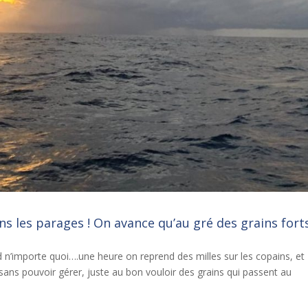
s les parages ! On avance qu’au gré des grains fort
 n’importe quoi….une heure on reprend des milles sur les copains, et
a sans pouvoir gérer, juste au bon vouloir des grains qui passent au