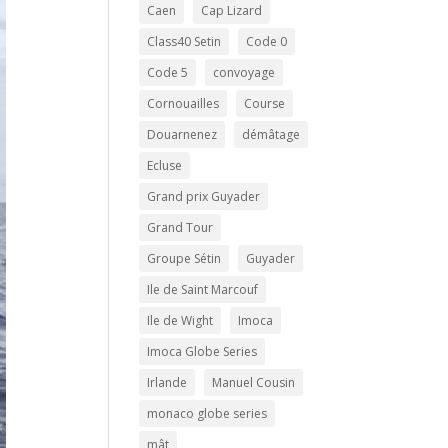
Caen
Cap Lizard
Class40 Setin
Code 0
Code 5
convoyage
Cornouailles
Course
Douarnenez
démâtage
Ecluse
Grand prix Guyader
Grand Tour
Groupe Sétin
Guyader
Ile de Saint Marcouf
Ile de Wight
Imoca
Imoca Globe Series
Irlande
Manuel Cousin
monaco globe series
mât