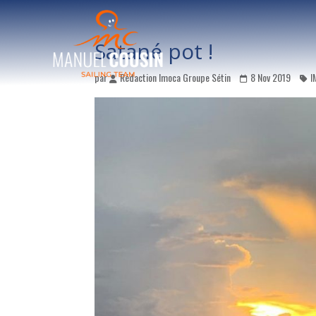
Satané pot !
par
Rédaction Imoca Groupe Sétin
8 Nov 2019
I