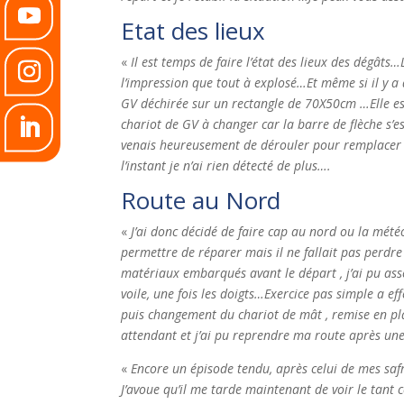
Etat des lieux
«
Il est temps de faire l’état des lieux des dégâts
l’impression que tout à explosé…Et même si il y a 
GV déchirée sur un rectangle de 70X50cm …Elle est
chariot de GV à changer car la barre de flèche s’
venais heureusement de dérouler pour remplacer m
l’instant je n’ai rien détecté de plus….
Route au Nord
«
J’ai donc décidé de faire cap au nord ou la mét
permettre de réparer mais il ne fallait pas perd
matériaux embarqués avant le départ , j’ai pu ass
voile, une fois les doigts…Exercice pas simple a eff
puis changement du chariot de mât , remise en place
attendant et j’ai pu reprendre ma route après u
«
Encore un épisode tendu, après celui de mes saf
J’avoue qu’il me tarde maintenant de voir le tant