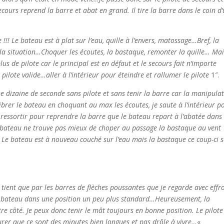
ecours reprend la barre et abat en grand. Il tire la barre dans le coin d
!! Le bateau est à plat sur l’eau, quille à l’envers, matossage…Bref, la
la situation…Choquer les écoutes, la bastaque, remonter la quille… Mai
us de pilote car le principal est en défaut et le secours fait n’importe
pilote valide…aller à l’intérieur pour éteindre et rallumer le pilote
1″.
ne dizaine de seconde sans pilote et sans tenir la barre car la manipula
ilibrer le bateau en choquant au max les écoutes, je saute à l’intérieur p
 ressortir pour reprendre la barre que le bateau repart à l’abatée dans
on bateau ne trouve pas mieux de choper au passage la bastaque au vent
 Le bateau est à nouveau couché sur l’eau mais la bastaque ce coup-ci 
e tient que par les barres de flèches poussantes que je regarde avec effr
e bateau dans une position un peu plus standard…Heureusement, la
re côté. Je peux donc tenir le mât toujours en bonne position. Le pilote
surer que ce sont des minutes bien longues et pas drôle à vivre…
«