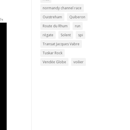
normandy channel race
Ouistreham
Quiberon
!
«
Route du Rhum
run
régate
Solent
spi
Transat Jacques Vabre
Tuskar Rock
Vendée Globe
voilier