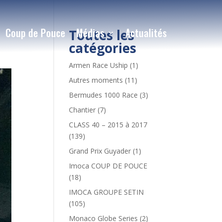
Coup de Pouce
Médias
Actualités
Toutes les
catégories
Armen Race Uship
(1)
Autres moments
(11)
Bermudes 1000 Race
(3)
Chantier
(7)
CLASS 40 – 2015 à 2017
(139)
Grand Prix Guyader
(1)
Imoca COUP DE POUCE
(18)
IMOCA GROUPE SETIN
(105)
Monaco Globe Series
(2)