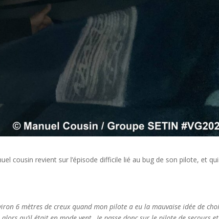
l cousin revient sur l’épisode difficile lié au bug de son pilote, et qui
nviron 6 mètres de creux quand mon pilote a eu la mauvaise idée de choi
lors qu’il était en mode vent…Je passe donc sur le pilote de secours et