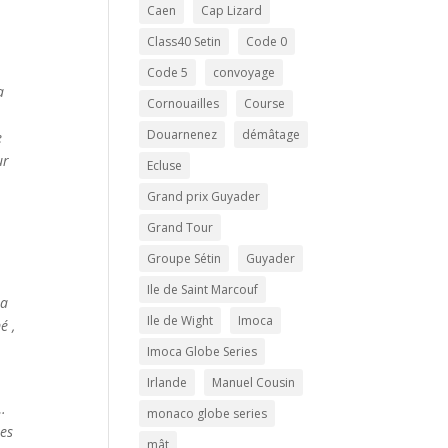
Caen
Cap Lizard
Class40 Setin
Code 0
Code 5
convoyage
a
Cornouailles
Course
Douarnenez
démâtage
e
ur
Ecluse
Grand prix Guyader
Grand Tour
Groupe Sétin
Guyader
Ile de Saint Marcouf
la
Ile de Wight
Imoca
é ,
Imoca Globe Series
Irlande
Manuel Cousin
)…
monaco globe series
ses
mât