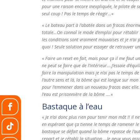
pour une raison encore inexpliquée, le pilote de s
seul coup ! Pas le temps de réagir…
«
«
Le bateau part à l’abatée dans un fracas énorme !
totale…On connaî le mode d’emploi pour rétablir 
les conditions sont vraiment mauvaises et je n’ai pl
quoi ! Seule solution pour essayer de retrouver un 
«
Faire un reset en fait, mais pour ça il me faut u
ne peut se faire que de l’intérieur….J’essaie d’équ
faire la manipulation mais je n’ai pas le temps de
l’autre sens et là, la bôme qui est longue sur m
pour l’emmener dans un nouveau fracas avec elle.
l’eau est prisonnière de la bôme ….
«
Bastaque à l’eau
«
Je n’ai donc plus rien pour tenir mon mât !! Il n
en espérant que ça tienne le temps de ramener l
bastaque se défait quand la bôme repasse de l’aut
repart et je rétabli la situation …Je peux vous as