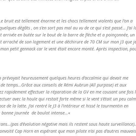
…Le bruit est tellement énorme et les chocs tellement violents que l’on a
quelques dégâts , on s’en sort pas mal au vu de ce qui s’est passé…
J’ai l
 arrivée en butée sur le bout de la barre de flèche et a poinçonnée, un
est arraché de son logement et une déchirure de 70 CM sur mon J3 que j
on petit gennack car le vent était encore monté.
Après inspection, po
éo prévoyait heureusement quelques heures d’accalmie qui devait me
re de temps…Grâce aux conseils de Rémi Aubrun (All purpose) et aux
ez rapidement effectuer la réparation de la GV en me cousant une fois 
ectuer avec la houle qui restait forte même si le vent s’était un peu calm
 de la latte. J’ai rentré le J3 à l’intérieur et hissé le tourmentin en
ne bonne journée de boulot intense…
«
rans…(pas d’évolution négative mais ils restent sous haute surveillance
 convoité Cap Horn en espérant que mon pilote n’ai pas d’autres mauvai