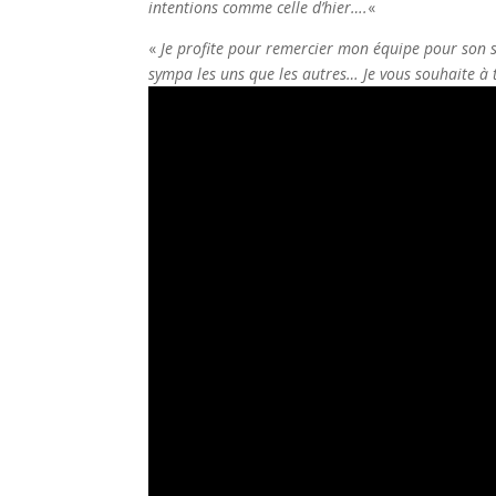
intentions comme celle d’hier….
«
«
Je profite pour remercier mon équipe pour son s
sympa les uns que les autres…
Je vous souhaite à