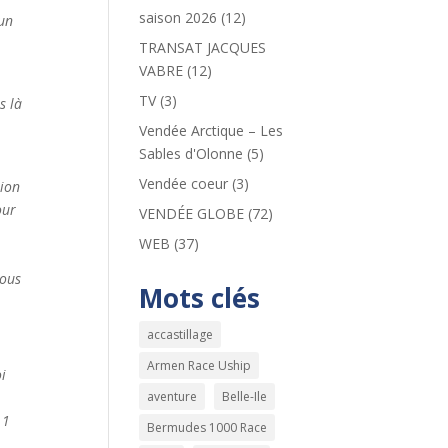
saison 2026
(12)
’un
TRANSAT JACQUES
VABRE
(12)
TV
(3)
s là
Vendée Arctique – Les
Sables d'Olonne
(5)
Vendée coeur
(3)
tion
our
VENDÉE GLOBE
(72)
WEB
(37)
sous
Mots clés
accastillage
Armen Race Uship
oi
aventure
Belle-Ile
 1
Bermudes 1000 Race