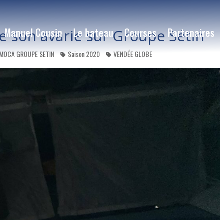
Manuel Cousin
Le bateau
Courses
Partenaires
 son avarie sur Groupe Sétin
IMOCA GROUPE SETIN
Saison 2020
VENDÉE GLOBE