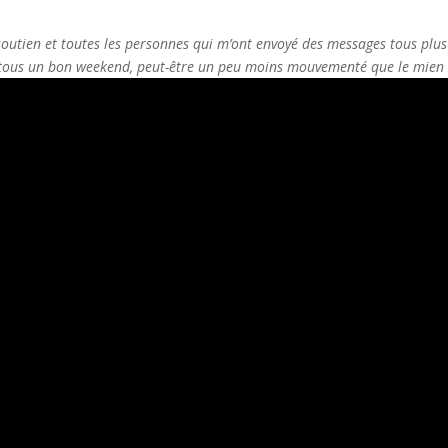
outien et toutes les personnes qui m’ont envoyé des messages tous plus
 tous un bon weekend, peut-être un peu moins mouvementé que le mien 