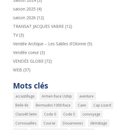
Saison 2024
(3)
saison 2025
(4)
saison 2026
(12)
TRANSAT JACQUES VABRE
(12)
TV
(3)
Vendée Arctique – Les Sables d'Olonne
(5)
Vendée coeur
(3)
VENDÉE GLOBE
(72)
WEB
(37)
Mots clés
accastillage
Armen Race Uship
aventure
Belle-Ile
Bermudes 1000 Race
Caen
Cap Lizard
Class40 Setin
Code 0
Code 5
convoyage
Cornouailles
Course
Douarnenez
démâtage