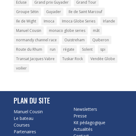
Ecluse
Grand prix Guyader
Grand Tour
Groupe Sétin
Guyader
Ile de Saint Marcouf
Ile de Wight
Imoca
Imoca Globe Series
Irlande
Manuel Cousin
monaco globe series
mât
normandy channel race
Ouistreham
Quiberon
Route du Rhum
run
régate
Solent
spi
Transat Jacques Vabre
Tuskar Rock
Vendée Globe
voilier
PLAN DU SITE
Newsletters
Manuel Cousin
Presse
Le bateau
Kit pédagogique
Courses
Actualités
Partenaires
Contact