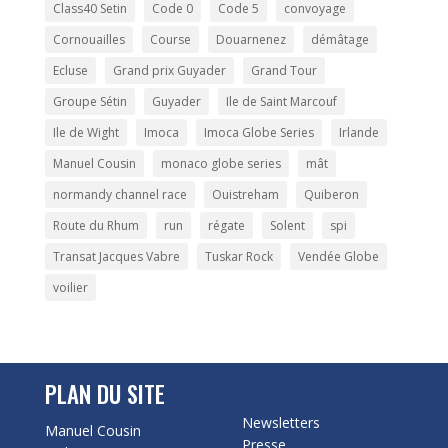
Class40 Setin
Code 0
Code 5
convoyage
Cornouailles
Course
Douarnenez
démâtage
Ecluse
Grand prix Guyader
Grand Tour
Groupe Sétin
Guyader
Ile de Saint Marcouf
Ile de Wight
Imoca
Imoca Globe Series
Irlande
Manuel Cousin
monaco globe series
mât
normandy channel race
Ouistreham
Quiberon
Route du Rhum
run
régate
Solent
spi
Transat Jacques Vabre
Tuskar Rock
Vendée Globe
voilier
PLAN DU SITE
Newsletters
Manuel Cousin
Presse