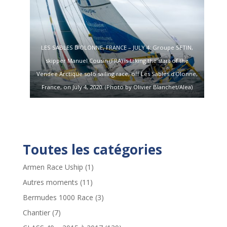
LES SABLES D’OLONNE, FRANCE – JULY 4: Groupe SETIN,
skipper Manuel Cousin (FRA) is taking the start of the
Vendee Arctique solo sailing race, off Les Sables d’Olonne,
France, on July 4, 2020. (Photo by Olivier Blanchet/Alea)
Toutes les catégories
Armen Race Uship
(1)
Autres moments
(11)
Bermudes 1000 Race
(3)
Chantier
(7)