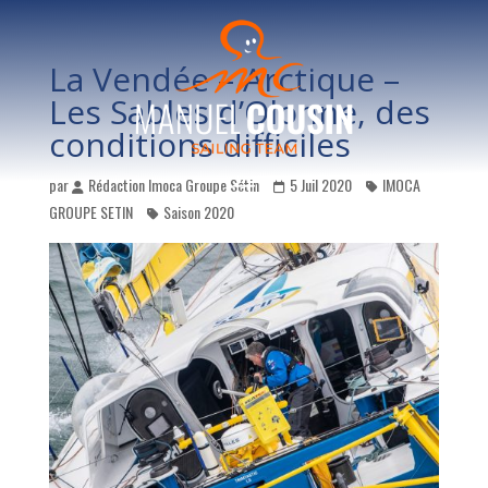
La Vendée – Arctique –
Les Sables d’Olonne, des
conditions difficiles
par
Rédaction Imoca Groupe Sétin
5 Juil 2020
IMOCA
GROUPE SETIN
Saison 2020