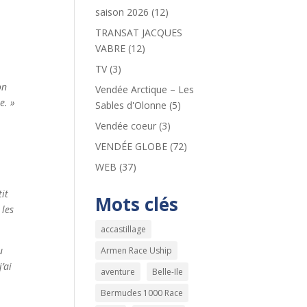
saison 2026
(12)
TRANSAT JACQUES
VABRE
(12)
TV
(3)
on
Vendée Arctique – Les
e. »
Sables d'Olonne
(5)
Vendée coeur
(3)
VENDÉE GLOBE
(72)
WEB
(37)
it
Mots clés
 les
accastillage
u
Armen Race Uship
’ai
aventure
Belle-Ile
Bermudes 1000 Race