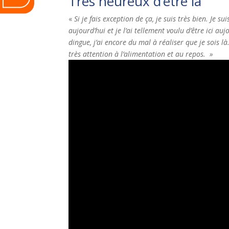
Très heureux d’être là
«
Si je fais exception de ça, je suis très bien. Je s
aujourd’hui et je l’ai tellement voulu d’être ici au
dingue, j’ai encore du mal à réaliser que je sois là
très attention à l’alimentation et au repos. »