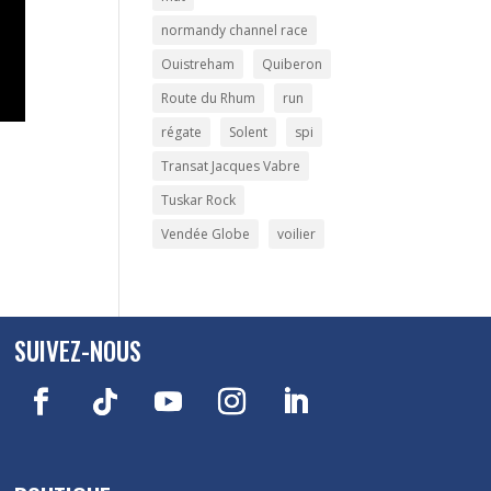
normandy channel race
Ouistreham
Quiberon
Route du Rhum
run
régate
Solent
spi
Transat Jacques Vabre
Tuskar Rock
Vendée Globe
voilier
SUIVEZ-NOUS