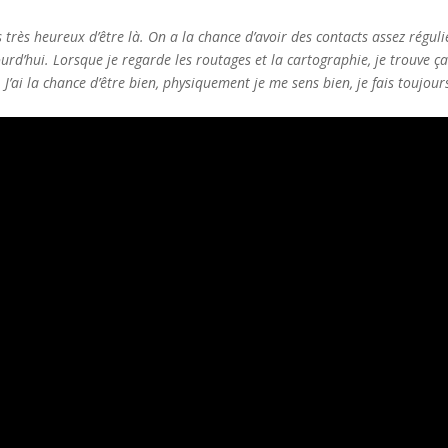
uis très heureux d’être là. On a la chance d’avoir des contacts assez réguli
jourd’hui. Lorsque je regarde les routages et la cartographie, je trouve ç
. J’ai la chance d’être bien, physiquement je me sens bien, je fais toujour