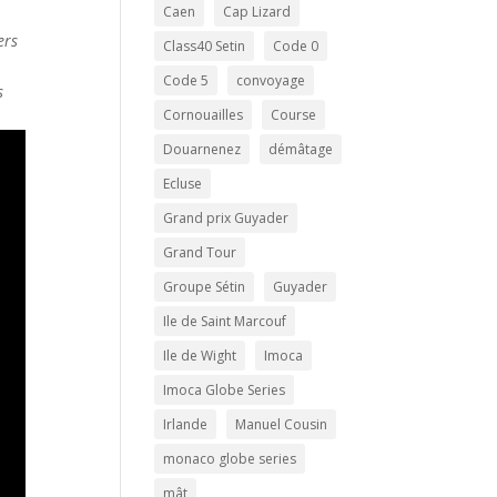
Caen
Cap Lizard
ers
Class40 Setin
Code 0
a
Code 5
convoyage
s
Cornouailles
Course
Douarnenez
démâtage
Ecluse
Grand prix Guyader
Grand Tour
Groupe Sétin
Guyader
Ile de Saint Marcouf
Ile de Wight
Imoca
Imoca Globe Series
Irlande
Manuel Cousin
monaco globe series
mât