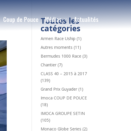
Coup de Pouce
Médias
Actualités
Toutes les
catégories
Armen Race Uship
(1)
Autres moments
(11)
Bermudes 1000 Race
(3)
Chantier
(7)
CLASS 40 – 2015 à 2017
(139)
Grand Prix Guyader
(1)
Imoca COUP DE POUCE
(18)
IMOCA GROUPE SETIN
(105)
Monaco Globe Series
(2)