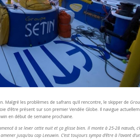
n. Malgré les problèmes de safrans qu’il rencontre, le skipper de
Grou
oie d’être présent sur son premier Vendée Globe. Il navigue actuelle
euwin en début de semaine prochaine.
mencé à se lever cette nuit et ça glisse bien. Il monte à 25-28 nœuds, c’
amener jusqu’au cap Leeuwin. C’est toujours sympa d’être à l’avant d’u