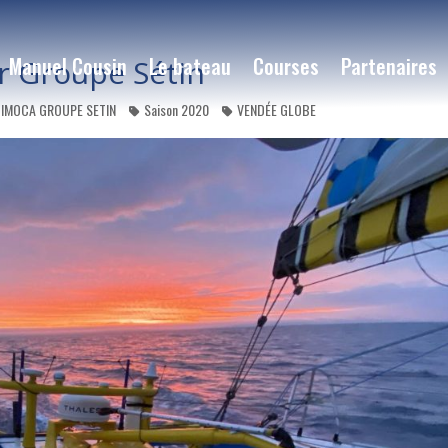
Manuel Cousin
Le bateau
Courses
Partenaires
r Groupe Sétin
IMOCA GROUPE SETIN
Saison 2020
VENDÉE GLOBE