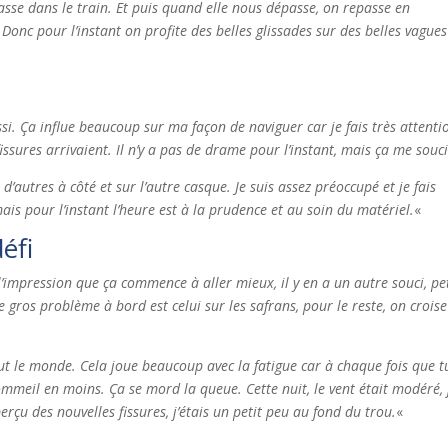
asse dans le train. Et puis quand elle nous dépasse, on repasse en
Donc pour l’instant on profite des belles glissades sur des belles vagues
ssi. Ça influe beaucoup sur ma façon de naviguer car je fais très attenti
issures arrivaient. Il n’y a pas de drame pour l’instant, mais ça me souci
a d’autres à côté et sur l’autre casque. Je suis assez préoccupé et je fais
 mais pour l’instant l’heure est à la prudence et au soin du matériel.
«
éfi
impression que ça commence à aller mieux, il y en a un autre souci, pet
 gros problème à bord est celui sur les safrans, pour le reste, on croise
ut le monde. Cela joue beaucoup avec la fatigue car à chaque fois que t
 sommeil en moins. Ça se mord la queue. Cette nuit, le vent était modéré, j
rçu des nouvelles fissures, j’étais un petit peu au fond du trou.
«