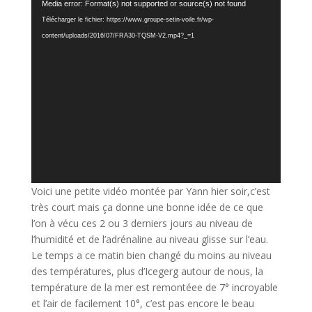
Lecteur
Media error: Format(s) not supported or source(s) not found
vidéo
Télécharger le fichier: https://www.groupe-setin-voile.fr/wp-
content/uploads/2016/07/FRA30-TQSM-V2.mp4?_=1
Voici une petite vidéo montée par Yann hier soir,c’est
très court mais ça donne une bonne idée de ce que
l’on à vécu ces 2 ou 3 derniers jours au niveau de
l’humidité et de l’adrénaline au niveau glisse sur l’eau.
Le temps a ce matin bien changé du moins au niveau
des températures, plus d’Icegerg autour de nous, la
température de la mer est remontéee de 7° incroyable
et l’air de facilement 10°, c’est pas encore le beau