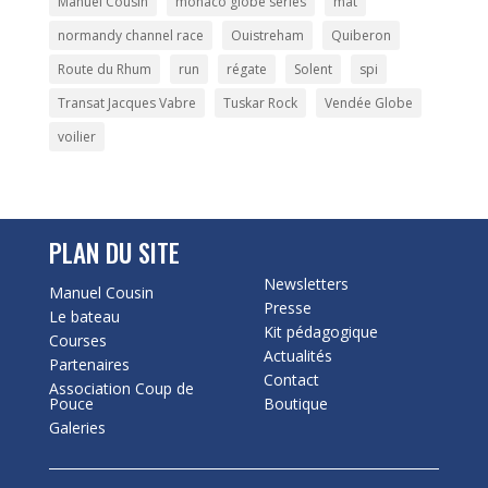
Manuel Cousin
monaco globe series
mât
normandy channel race
Ouistreham
Quiberon
Route du Rhum
run
régate
Solent
spi
Transat Jacques Vabre
Tuskar Rock
Vendée Globe
voilier
PLAN DU SITE
Newsletters
Manuel Cousin
Presse
Le bateau
Kit pédagogique
Courses
Actualités
Partenaires
Contact
Association Coup de
Pouce
Boutique
Galeries