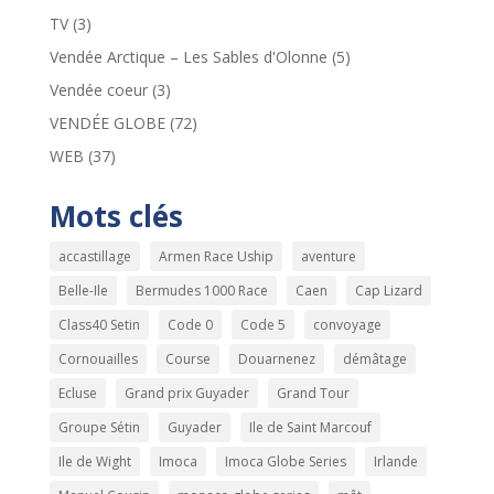
TV
(3)
Vendée Arctique – Les Sables d'Olonne
(5)
Vendée coeur
(3)
VENDÉE GLOBE
(72)
WEB
(37)
Mots clés
accastillage
Armen Race Uship
aventure
Belle-Ile
Bermudes 1000 Race
Caen
Cap Lizard
Class40 Setin
Code 0
Code 5
convoyage
Cornouailles
Course
Douarnenez
démâtage
Ecluse
Grand prix Guyader
Grand Tour
Groupe Sétin
Guyader
Ile de Saint Marcouf
Ile de Wight
Imoca
Imoca Globe Series
Irlande