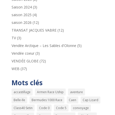
Saison 2024
(3)
saison 2025
(4)
saison 2026
(12)
TRANSAT JACQUES VABRE
(12)
TV
(3)
Vendée Arctique – Les Sables d'Olonne
(5)
Vendée coeur
(3)
VENDÉE GLOBE
(72)
WEB
(37)
Mots clés
accastillage
Armen Race Uship
aventure
Belle-Ile
Bermudes 1000 Race
Caen
Cap Lizard
Class40 Setin
Code 0
Code 5
convoyage