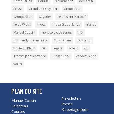
Cornouailles
Course
Douarnenez
démâtage
Ecluse
Grand prix Guyader
Grand Tour
Groupe Sétin
Guyader
Ile de Saint Marcouf
Ile de Wight
Imoca
Imoca Globe Series
Irlande
Manuel Cousin
monaco globe series
mât
normandy channel race
Ouistreham
Quiberon
Route du Rhum
run
régate
Solent
spi
Transat Jacques Vabre
Tuskar Rock
Vendée Globe
voilier
PLAN DU SITE
Newsletters
Manuel Cousin
Presse
Le bateau
Kit pédagogique
Courses