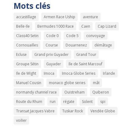
Mots clés
accastillage
Armen Race Uship
aventure
Belle-Ile
Bermudes 1000 Race
Caen
Cap Lizard
Class40 Setin
Code 0
Code 5
convoyage
Cornouailles
Course
Douarnenez
démâtage
Ecluse
Grand prix Guyader
Grand Tour
Groupe Sétin
Guyader
Ile de Saint Marcouf
Ile de Wight
Imoca
Imoca Globe Series
Irlande
Manuel Cousin
monaco globe series
mât
normandy channel race
Ouistreham
Quiberon
Route du Rhum
run
régate
Solent
spi
Transat Jacques Vabre
Tuskar Rock
Vendée Globe
voilier