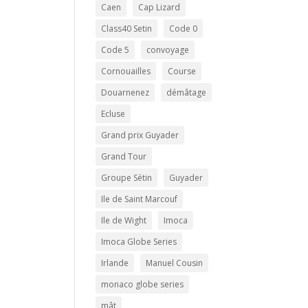
Caen
Cap Lizard
Class40 Setin
Code 0
Code 5
convoyage
Cornouailles
Course
Douarnenez
démâtage
Ecluse
Grand prix Guyader
Grand Tour
Groupe Sétin
Guyader
Ile de Saint Marcouf
Ile de Wight
Imoca
Imoca Globe Series
Irlande
Manuel Cousin
monaco globe series
mât