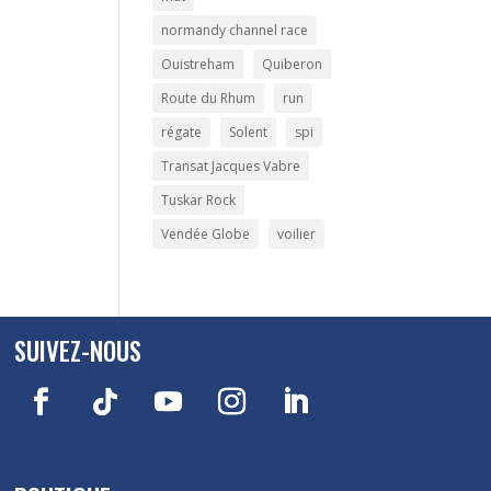
normandy channel race
Ouistreham
Quiberon
Route du Rhum
run
régate
Solent
spi
Transat Jacques Vabre
Tuskar Rock
Vendée Globe
voilier
SUIVEZ-NOUS