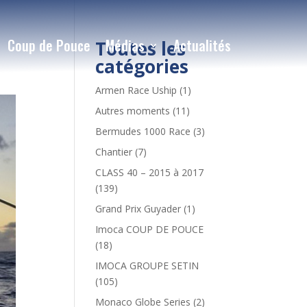
Coup de Pouce
Médias
Actualités
Toutes les
catégories
Armen Race Uship
(1)
Autres moments
(11)
Bermudes 1000 Race
(3)
Chantier
(7)
CLASS 40 – 2015 à 2017
(139)
Grand Prix Guyader
(1)
Imoca COUP DE POUCE
(18)
IMOCA GROUPE SETIN
(105)
Monaco Globe Series
(2)