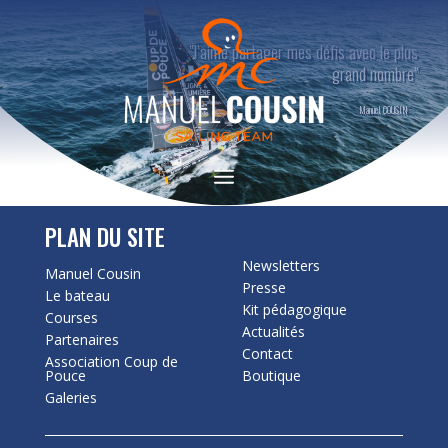
"J’aime partager mes défis avec le plus
grand nombre"
Manuel COUSIN
PLAN DU SITE
Newsletters
Manuel Cousin
Presse
Le bateau
Kit pédagogique
Courses
Actualités
Partenaires
Contact
Association Coup de
Pouce
Boutique
Galeries