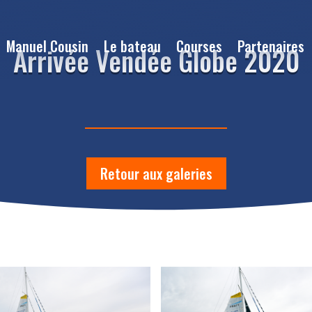
Manuel Cousin
Le bateau
Courses
Partenaires
Arrivée Vendée Globe 2020
Retour aux galeries